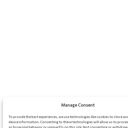
Manage Consent
To provide the best experiences, we use technologies like cookies to store an
device information. Consenting to these technologies will allow us to proce
as browsing behavior or unique IDs on this site. Not consenting or withdraw