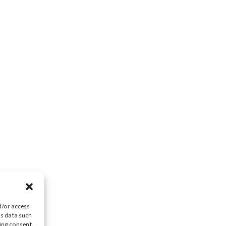
d/or access
ss data such
ing consent,