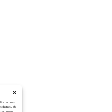
d/or access
ss data such
ing consent,