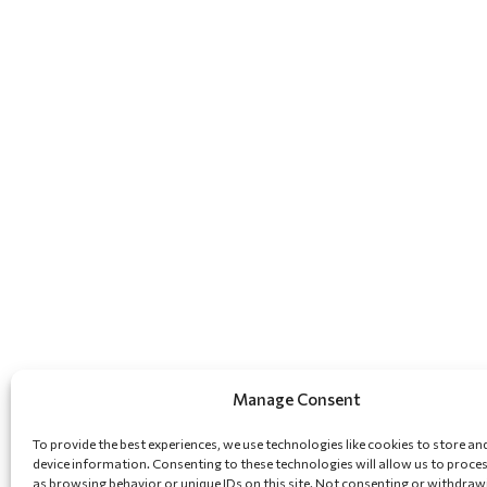
Manage Consent
To provide the best experiences, we use technologies like cookies to store an
device information. Consenting to these technologies will allow us to proce
as browsing behavior or unique IDs on this site. Not consenting or withdraw