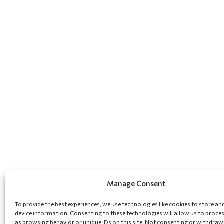
Manage Consent
To provide the best experiences, we use technologies like cookies to store an
device information. Consenting to these technologies will allow us to proce
as browsing behavior or unique IDs on this site. Not consenting or withdraw