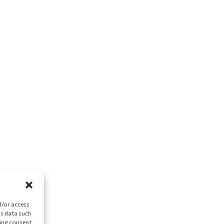
d/or access
ss data such
ing consent,