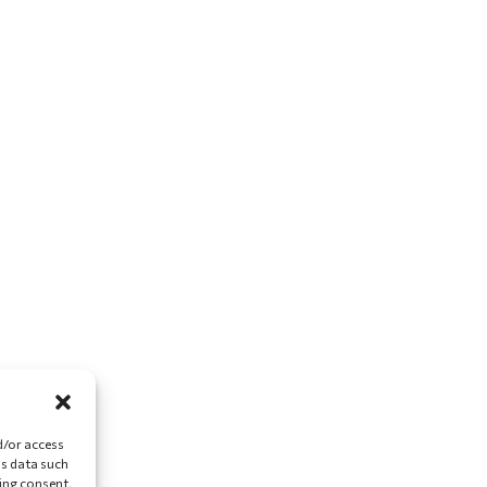
d/or access
ss data such
ing consent,