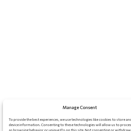
Manage Consent
To provide the best experiences, we use technologies like cookies to store an
device information. Consenting to these technologies will allow us to proce
as browsing behavior or unique IDs on this site. Not consenting or withdraw