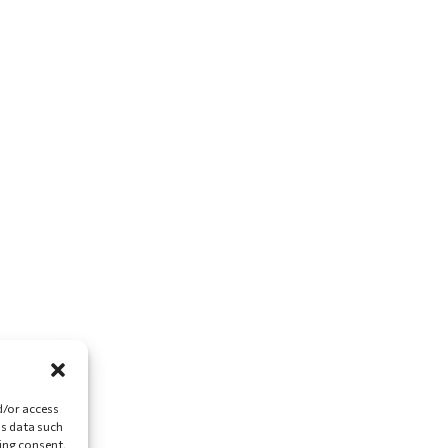
d/or access
ss data such
ing consent,