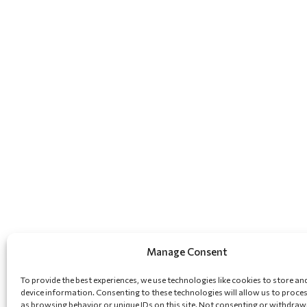
Manage Consent
To provide the best experiences, we use technologies like cookies to store an
device information. Consenting to these technologies will allow us to proce
as browsing behavior or unique IDs on this site. Not consenting or withdraw