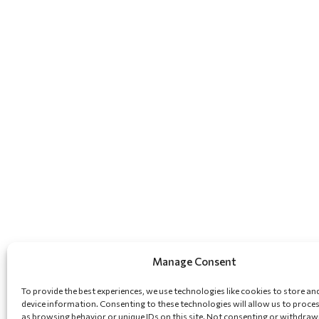
Manage Consent
To provide the best experiences, we use technologies like cookies to store an
device information. Consenting to these technologies will allow us to proce
as browsing behavior or unique IDs on this site. Not consenting or withdraw