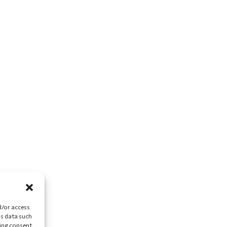
d/or access
ss data such
ing consent,