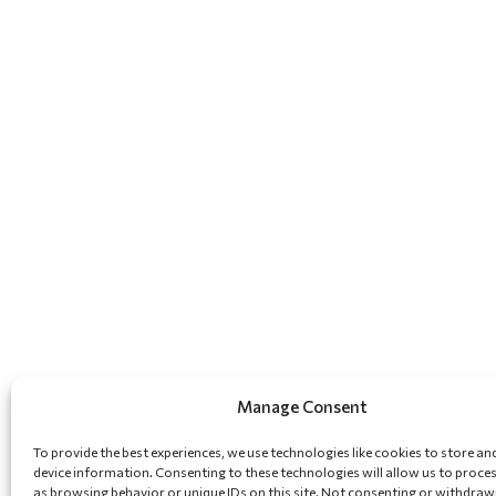
Manage Consent
To provide the best experiences, we use technologies like cookies to store an
device information. Consenting to these technologies will allow us to proce
as browsing behavior or unique IDs on this site. Not consenting or withdraw