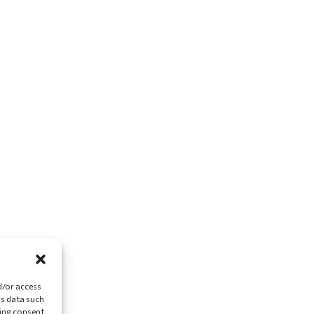
d/or access
ss data such
ing consent,