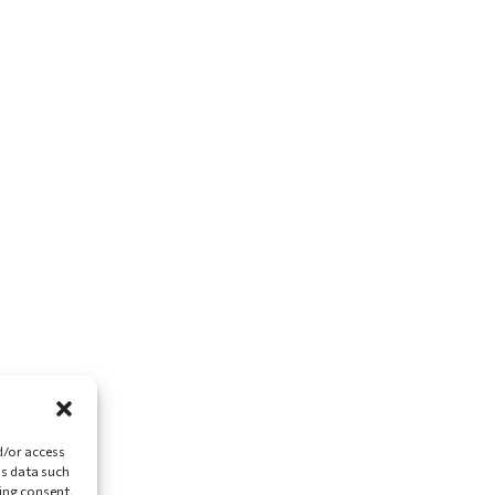
d/or access
ss data such
ing consent,