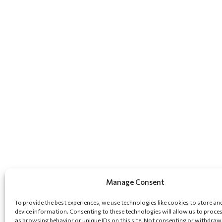
Manage Consent
To provide the best experiences, we use technologies like cookies to store an
device information. Consenting to these technologies will allow us to proce
as browsing behavior or unique IDs on this site. Not consenting or withdraw