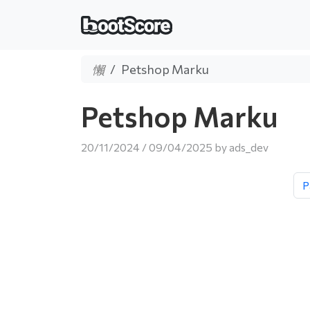
Petshop Marku
Petshop Marku
20/11/2024
/
09/04/2025
by
ads_dev
P