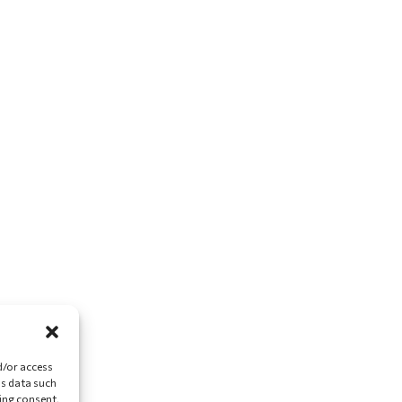
d/or access
ss data such
ing consent,