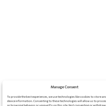
Manage Consent
To provide the best experiences, we use technologies like cookies to store an
device information. Consenting to these technologies will allow us to proce
as browsing behavior or unique IDs on this site. Not consenting or withdraw