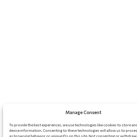
Manage Consent
To provide the best experiences, we use technologies like cookies to store an
device information. Consenting to these technologies will allow us to proce
as browsing behavior or unique IDs on this site. Not consenting or withdraw