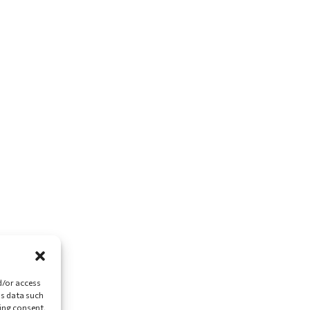
d/or access
ss data such
ing consent,