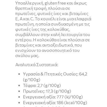
Υποαλλεργική, gluten free και άκρως
θρεπτική τροφή, πλούσια σε
πρωτεΐνες, φυτικές ίνες και βιταμίνες
Ε, Α και C. Το κουνέλι είναι μια ελαφριά
πρωτεΐνη, η οποία συνδυασμένη με τις
φυτικές ίνες της κολοκύθας,
συμβάλλουν στην καλή λειτουργία του
εντέρου. Η κολοκύθα είναι πλούσια σε
βιταμίνες και αντιοξειδωτικά, που
ενισχύουν το ανοσοποιητικό του
σκύλου μας.
Αναλυτικά Συστατικά:
Υγρασία & Πτητικές Ουσίες: 64,2
(g/100g)
Τέφρα: 2,7 (g/100g)
Πρωτεΐνες: 17,3 (g/100g)
Ενεργειακή αξία: 777 (kj/100g)
Ενεργειακή αξία: 186 (kcal/100g)