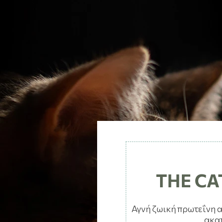
THE CA
Αγνή ζωική πρωτεΐνη 
ακα