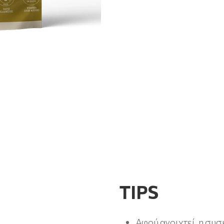
ΤIPS
Αφού ανοιχτεί, η συσ