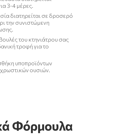
ια 3-4 μέρες.
σία διατηρείται σε δροσερό
ρι την συνιστώμενη
ωσης.
βουλές του κτηνιάτρου σας
ιδανική τροφή για το
σθήκη υποπροϊόντων
 χρωστικών ουσιών.
κά Φόρμουλα