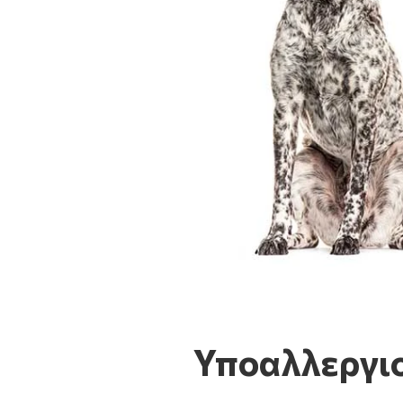
Υποαλλεργι