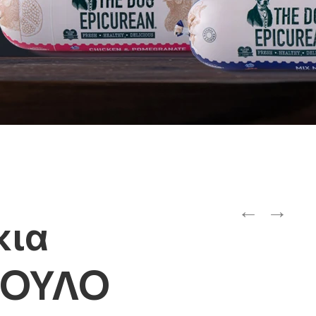
←
→
κια
ΟΥΛΟ