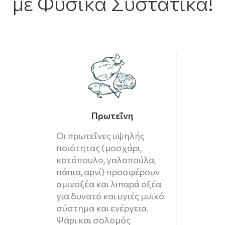
με Φυσικά Συστατικά!
Πρωτεΐνη
Οι πρωτεΐνες υψηλής
ποιότητας (μοσχάρι,
κοτόπουλο, γαλοπούλα,
πάπια, αρνί) προσφέρουν
αμινοξέα και λιπαρά οξέα
για δυνατό και υγιές μυϊκό
σύστημα και ενέργεια.
Ψάρι και σολομός