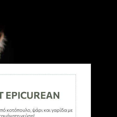
T EPICUREAN
από κοτόπουλο, ψάρι και γαρίδα με
ταμάχητη γεύση!