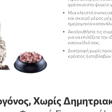
φρέσκια στο ψυγείο γ
Μια κλειστή συσκευα
και σκιερό μέρος μέχ
ημερομηνία κατανάλ
Ακολουθήστε τις συμ
για να επιλέξετε την 
κατοικίδιό σας.
Διατροφή χωρίς προ
κρέατος ή επιβλαβών
ογόνος, Χωρίς Δημητρια