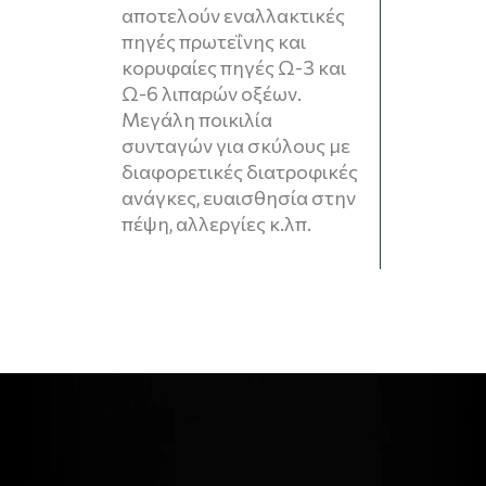
αποτελούν εναλλακτικές
πηγές πρωτεΐνης και
κορυφαίες πηγές Ω-3 και
Ω-6 λιπαρών οξέων.
Μεγάλη ποικιλία
συνταγών για σκύλους με
διαφορετικές διατροφικές
ανάγκες, ευαισθησία στην
πέψη, αλλεργίες κ.λπ.