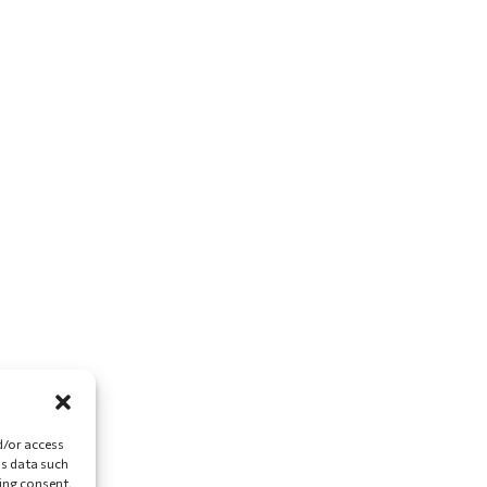
d/or access
ss data such
ing consent,