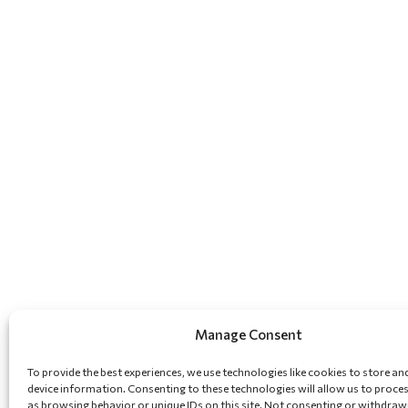
Manage Consent
To provide the best experiences, we use technologies like cookies to store an
device information. Consenting to these technologies will allow us to proce
as browsing behavior or unique IDs on this site. Not consenting or withdraw